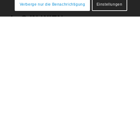
Verberge nur die Benachrichtigung
Einstellungen
L+C IN WIEN
Kärntner Ring 5-7
A – 1015 Wien