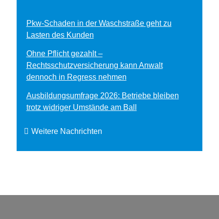
Pkw-Schaden in der Waschstraße geht zu
Lasten des Kunden
Ohne Pflicht gezahlt –
Rechtsschutzversicherung kann Anwalt
dennoch in Regress nehmen
Ausbildungsumfrage 2026: Betriebe bleiben
trotz widriger Umstände am Ball
Weitere Nachrichten